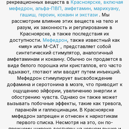
рекреационных веществ в
Красноярске, включая
мефедрон, альфа-ПВП, амфетамин, марихуану,
гашиш, героин, кокаин и экстази
. Мы
рассмотрим влияние этих веществ на тело и
разум, их законность и регулирование в
Красноярске, а также последствия их
доступности.
Мефедрон
, также известный как
«мяу» или M-CAT , представляет собой
синтетический стимулятор, аналогичный
амфетаминам и кокаину. Обычно он продается в
виде белого порошка или кристаллов, его часто
вдыхают, глотают или вводят путем инъекций.
Мефедрон стимулирует высвобождение
дофамина и серотонина в мозге, что приводит к
ощущению эйфории, увеличению энергии и
обострению чувств. Однако он также может
вызывать побочные эффекты, такие как тревога,
паранойя и галлюцинации. В Красноярске
мефедрон запрещен и отнесен к наркотикам
первого списка. Несмотря на это, он по-
прежнему широко доступен на черном рынке и