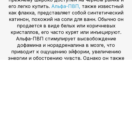
его легко купить.
Альфа-ПВП,
также известный
как флакка, представляет собой синтетический
катинон, похожий на соли для ванн. Обычно он
продается в виде белых или коричневых
кристаллов, его часто курят или инъецируют.
Альфа-ПВП стимулирует высвобождение
дофамина и норадреналина в мозге, что
приводит к ощущению эйфории, увеличению
энергии и обострению чувств. Однако он также
может вызывать побочные эффекты, такие как
возбуждение, паранойя и галлюцинации. В
Красноярске альфа-ПВП запрещен и отнесен к
наркотикам Списка I. Несмотря на это, он по-
прежнему широко доступен на черном рынке и
его легко купить. Амфетамин, также известный
как скорость или бодрость духа, представляет
собой синтетический стимулятор, аналогичный
метамфетамину. Обычно он продается в форме
белого порошка или таблеток, и его часто
вдыхают, глотают или вводят путем инъекций.