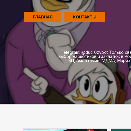
ГЛАВНАЯ
КОНТАКТЫ
Telegram: @duc_6zvbot Только св
выбор наркотиков и закладок в Р
ПВП, Амфетамин, МДМА, Мариху