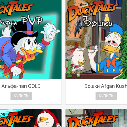
Альфа-пвп GOLD
Бошки Afgan Kus
КУПИТЬ
КУПИТЬ