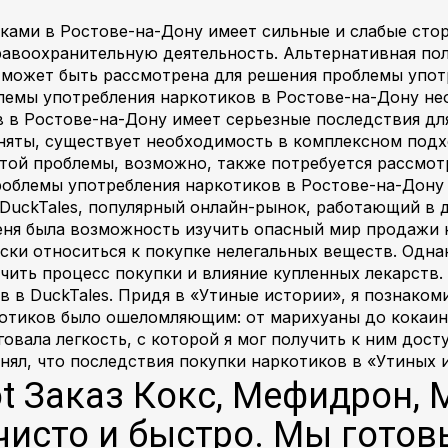
иками в Ростове-на-Дону имеет сильные и слабые стор
авоохранительную деятельность. Альтернативная пол
 может быть рассмотрена для решения проблемы упот
лемы употребления наркотиков в Ростове-на-Дону н
в в Ростове-на-Дону имеет серьезные последствия дл
няты, существует необходимость в комплексном подх
этой проблемы, возможно, также потребуется рассмо
роблемы употребления наркотиков в Ростове-на-Дону
 DuckTales, популярный онлайн-рынок, работающий в 
меня была возможность изучить опасный мир продажи 
чески относиться к покупке нелегальных веществ. Одн
чить процесс покупки и влияние купленных лекарств.
в в DuckTales. Придя в «Утиные истории», я познако
отиков было ошеломляющим: от марихуаны до кокаина.
овала легкость, с которой я мог получить к ним дос
онял, что последствия покупки наркотиков в «Утиных 
ot Заказ Кокс, Мефидрон, 
чисто и быстро. Мы готов