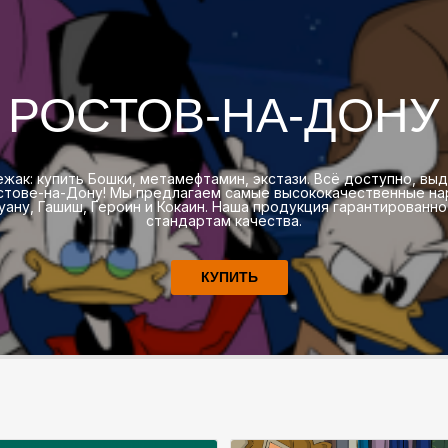
РОСТОВ-НА-ДОНУ
ежак: купить Бошки, метамефтамин, экстази. Всё доступно, в
остове-на-Дону! Мы предлагаем самые высококачественные на
ану, Гашиш, Героин и Кокаин. Наша продукция гарантированн
стандартам качества.
КУПИТЬ