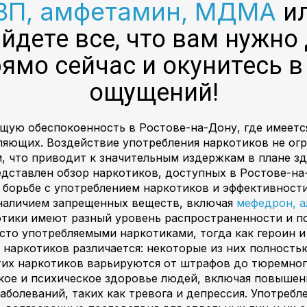
ПВП, амфетамин, МДМА
и
айдете все, что вам нужн
рямо сейчас и окунитесь 
ощущений!
щую обеспокоенность в Ростове-на-Дону, где имеет
ляющих. Воздействие употребления наркотиков не ог
, что приводит к значительным издержкам в плане з
едставлен обзор наркотиков, доступных в Ростове-на
 борьбе с употреблением наркотиков и эффективности
 наличием запрещенных веществ, включая
мефедрон, а
отики имеют разный уровень распространенности и п
сто употребляемыми наркотиками, тогда как героин и
 наркотиков различается: некоторые из них полность
тих наркотиков варьируются от штрафов до тюремног
ское и психическое здоровье людей, включая повышен
аболеваний, таких как тревога и депрессия. Употребл