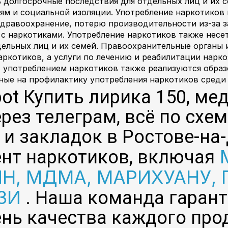
 долгосрочные последствия для отдельных лиц и их 
м и социальной изоляции. Употребление наркотиков в
здравоохранение, потерю производительности из-за за
 с наркотиками. Употребление наркотиков также несет
дельных лиц и их семей. Правоохранительные орган
аркотиков, а услуги по лечению и реабилитации нар
с употреблением наркотиков также реализуются обр
ные на профилактику употребления наркотиков среди
ot Купить лирика 150, ме
рез телеграм, всё по схе
 и закладок в Ростове-на
М
нт наркотиков, включая
Н, МДМА, МАРИХУАНУ, 
ЗИ
. Наша команда гаран
нь качества каждого про