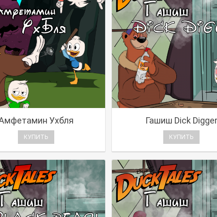
Амфетамин Ухбля
Гашиш Dick Digge
КУПИТЬ
КУПИТЬ