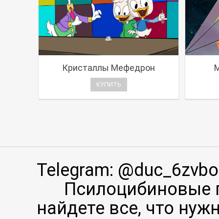
Кристаллы Мефедрон
КУПИТЬ
Telegram: @duc_6zvbo
Псилоцибиновые г
найдете все, что ну