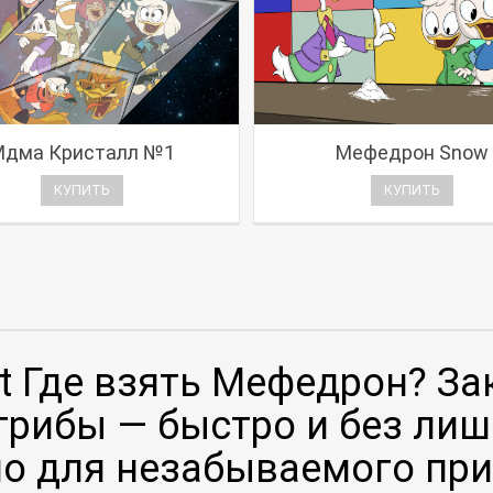
Мдма Кристалл №1
Мефедрон Snow
КУПИТЬ
КУПИТЬ
t Где взять Мефедрон? За
рибы — быстро и без лишн
жно для незабываемого пр