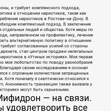
оны, и требует комплексного подхода,
итика в отношении наркотиков, такая как
ребления наркотиков в Ростове-на-Дону. В
еобходим комплексный подход. В заключение
я отдельных людей и общества. Хотя меры по
оде, направленном на профилактику, лечение
треть альтернативную политику в отношении
 требует согласованных усилий со стороны
даркнете, стал центром продажи нелегальных
наркотиков в «Утиных историях». Моя первая
ако мое любопытство по поводу разнообразия
 Благодаря своим исследованиям я осознал
мился с огромным количеством запрещенных
 Хотя поначалу я скептически относился к
туп. Анонимность транзакции также вызвала у
историях» могут быть серьезными.
Мифидрон — на связи.
ы удовлетворить все