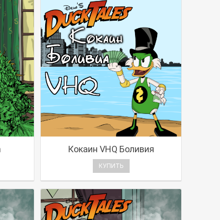
h
Кокаин VHQ Боливия
КУПИТЬ