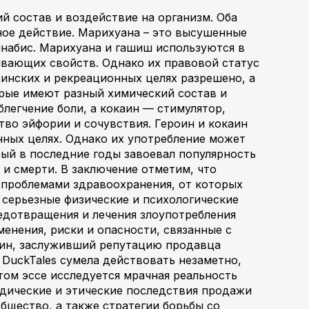
 состав и воздействие на организм. Оба
ное действие. Марихуана – это высушенные
ннабис. Марихуана и гашиш используются в
ивающих свойств. Однако их правовой статус
цинских и рекреационных целях разрешено, а
рые имеют разный химический состав и
легчение боли, а кокаин — стимулятор,
во эйфории и сочувствия. Героин и кокаин
нных целях. Однако их употребление может
рый в последние годы завоевал популярность
 и смерти. В заключение отметим, что
 проблемами здравоохранения, от которых
серьезные физические и психологические
редотвращения и лечения злоупотребления
енения, риски и опасности, связанные с
зин, заслуживший репутацию продавца
 DuckTales сумела действовать незаметно,
том эссе исследуется мрачная реальность
идические и этические последствия продажи
бщество, а также стратегии борьбы со