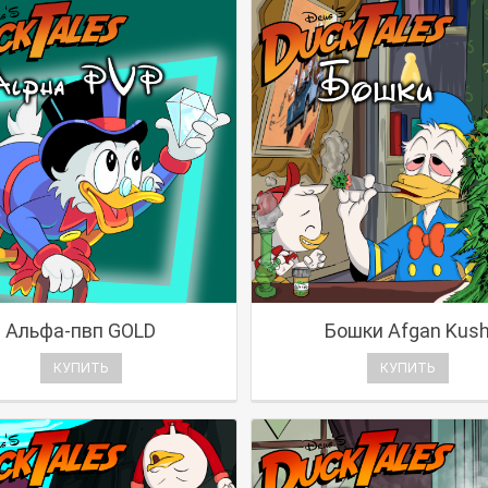
Альфа-пвп GOLD
Бошки Afgan Kus
КУПИТЬ
КУПИТЬ