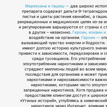
Марихуана и гашиш —
два широко испол
препарата содержат дельта-9-тетрагидрок
листья и цветы растения каннабис, а гаш
рекреационных и медицинских целях из-за и
и регулирование варьируются от страны к с
в других – незаконно.
Героин, кокаин и
воздействие на организм.
Героин —
оп
вызывающий чувство энергии и бодрости. 
имеют долгую историю культурного значен
привести к зависимости, передозировке и с
среди тусовщиков. Его употребление 
злоупотребление наркотиками и зависимо
страдают миллионы людей во всем мире.
последствия для организма и может прив
наркотиками и наркозависимости важно 
наркотиками, которыми часто злоупо
запрещенных наркотиков. Хотя продажа на
предоставляя клиентам доступ к широком
«Утиных историй», углубляясь в химически
наркотиков через Интернет, влияние 