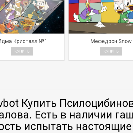
Мдма Кристалл №1
Мефедрон Snow
КУПИТЬ
КУПИТЬ
vbot Купить Псилоцибино
алова. Есть в наличии гаш
сть испытать настоящие D