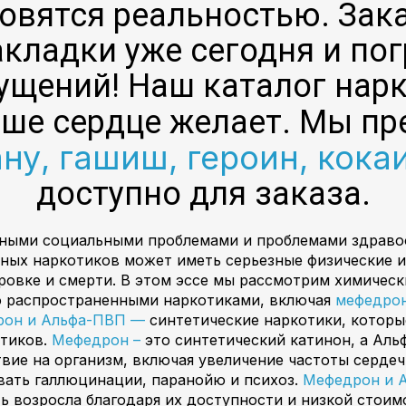
овятся реальностью. За
акладки уже сегодня и пог
щений! Наш каталог нарк
ваше сердце желает. Мы п
ну, гашиш, героин, кока
доступно для заказа.
зными социальными проблемами и проблемами здраво
ных наркотиков может иметь серьезные физические и
ровке и смерти. В этом эссе мы рассмотрим химически
о распространенными наркотиками, включая
мефедрон
рон и Альфа-ПВП —
синтетические наркотики, которы
отиков.
Мефедрон –
это синтетический катинон, а Аль
вие на организм, включая увеличение частоты сердеч
вать галлюцинации, паранойю и психоз.
Мефедрон и 
ь возросла благодаря их доступности и низкой стоим