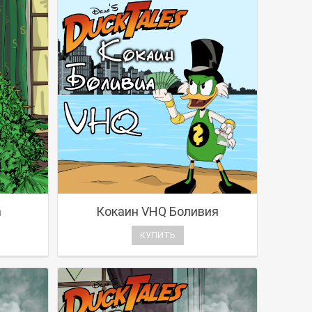
h
Кокаин VHQ Боливия
КУПИТЬ