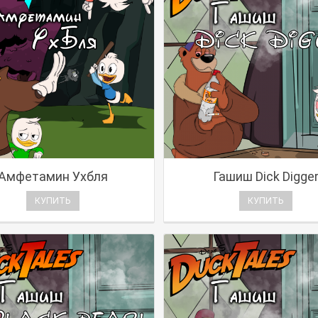
Амфетамин Ухбля
Гашиш Dick Digge
КУПИТЬ
КУПИТЬ