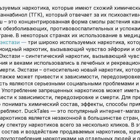
ьзуемых наркотика, которые имеют схожий химический
аннабинол (ТГК), который отвечает за их психоактив
иш – это концентрированная форма смолы растения ка
х обезболивающих, противовоспалительных и успока
тране. В некоторых странах их использование в меди
 экстази —
три широко используемых наркотика, кото
иоидный наркотик, вызывающий чувство эйфории и об
Экстази – синтетический наркотик, вызывающий чувст
ия и веками использовались в лечебных и рекреацио
мерти. Экстази – относительно новый наркотик, кото
также может привести к зависимости, передозировке
сть являются серьезными социальными проблемами и
 Употребление запрещенных наркотиков может иметь 
ести к зависимости, передозировке и смерти. Для п
понимать химический состав, эффекты, способы прим
требляют. DuckTales — это популярный интернет-мага
ркотиков является незаконной в большинстве стран,
у спектру наркотиков всего за несколько кликов. В э
й состав и воздействие продаваемых наркотиков, юр
злоупотребления наркотиками на отдельных людей и о