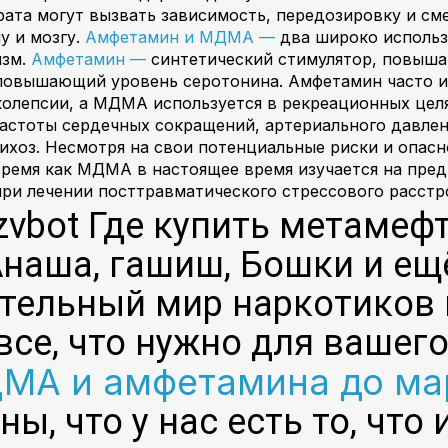
рата могут вызвать зависимость, передозировку и см
у и мозгу.
Амфетамин и МДМА —
два широко использ
изм.
Амфетамин —
синтетический стимулятор, повыш
повышающий уровень серотонина. Амфетамин часто и
олепсии, а МДМА используется в рекреационных целя
астоты сердечных сокращений, артериального давлен
ихоз. Несмотря на свои потенциальные риски и опасн
время как МДМА в настоящее время изучается на пред
ри лечении посттравматического стрессового расст
zvbot Где купить метамеф
наша, гашиш, Бошки и ещ
тельный мир наркотиков 
все, что нужно для ваше
МА и амфетамина до ма
ны, что у нас есть то, что 