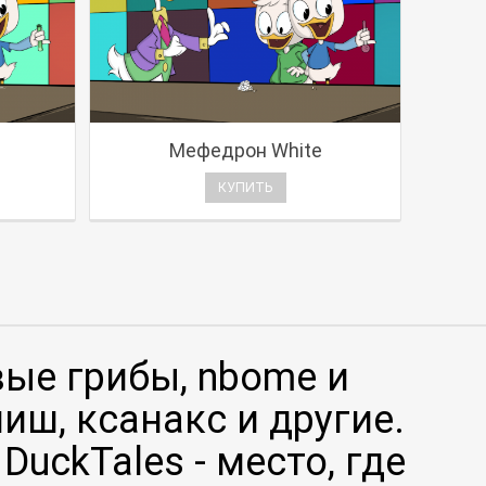
Мефедрон White
КУПИТЬ
вые грибы, nbome и
иш, ксанакс и другие.
uckTales - место, где