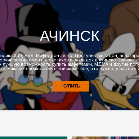
АЧИНСК
лирика 300, мед, Мифедрон легко. Доступны метадон, аплазар
ирокий ассортимент наркотиков и закладок в Ачинске. Закажит
ам лучшую возможность купить амфетамин, МДМА и другие попу
ке. Никаких сложностей с поиском - все, что нужно, у вас под 
КУПИТЬ