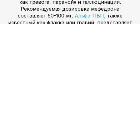
как тревога, паранойя и галлюцинации.
Рекомендуемая дозировка мефедрона
составляет 50-100 мг.
Альфа-ПВП,
также
известный как флакка или гравий, представляет
собой синтетический катинон, химически
аналогичный МДПВ и пировалерону. Обычно он
продается в форме белых или розовых
кристаллов и может вводиться перорально,
интраназально или куриться. Эффекты Alpha PVP
на тело и разум включают увеличение частоты
сердечных сокращений, артериального давления
и температуры тела, а также чувство эйфории,
бдительности и повышенную
коммуникабельность. Однако это также может
вызвать негативные побочные эффекты, такие
как тревога, паранойя и галлюцинации.
Рекомендуемая дозировка альфа-ПВП
составляет 5–15 мг.
Амфетамин —
синтетический
стимулирующий препарат, химически
аналогичный метамфетамину и МДМА. Обычно
он продается в форме таблеток или капсул и