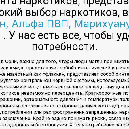
та наркотиков, представ
окий выбор наркотиков, 
 Альфа ПВП, Марихуану
и
. У нас есть все, чтобы 
потребности.
 в Сочи, важно для того, чтобы люди могли принимат
 как «мяу», представляет собой синтетический кати
же известный как «флакка», представляет собой синт
мулятор центральной нервной системы, используемый
аконными и могут иметь серьезные последствия для те
котиков невозможно переоценить. Краткосрочные по
ращений, артериального давления и температуры тел
оровья и осложнения со стороны физического здоровь
в употреблении или распространении запрещенных нар
 заключение. Крайне важно понимать риски, связанны
го здоровья и благополучия. Хотя употребление зап