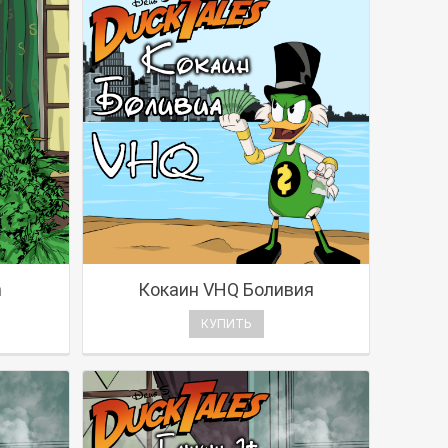
h
Кокаин VHQ Боливия
КУПИТЬ