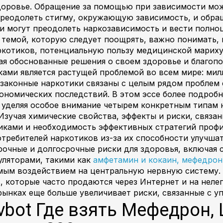
здоровье. Обращение за помощью при зависимости мож
реодолеть стигму, окружающую зависимость, и обращ
и могут преодолеть наркозависимость и вести полно
 темой, которую следует поощрять, важно понимать, 
ркотиков, потенциальную пользу медицинской мариху
я обоснованные решения о своем здоровье и благопо
ками является растущей проблемой во всем мире: мил
езаконные наркотики связаны с целым рядом проблем 
ономических последствий. В этом эссе более подроб
 уделяя особое внимание четырем конкретным типам н
Изучая химические свойства, эффекты и риски, связ
иками и необходимость эффективных стратегий профи
отребителей наркотиков из-за их способности улучшат
рочные и долгосрочные риски для здоровья, включая 
уляторами, такими как
амфетамин и кокаин, мефедро
мым воздействием на центральную нервную систему. 
, которые часто продаются через Интернет и на нелег
 рынках еще больше увеличивает риски, связанные с у
vbot Где взять Мефедрон, 