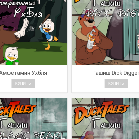
Амфетамин Ухбля
Гашиш Dick Digge
КУПИТЬ
КУПИТЬ