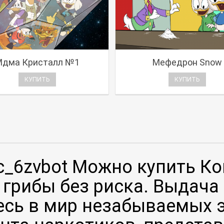
Мдма Кристалл №1
Мефедрон Snow
КУПИТЬ
КУПИТЬ
c_6zvbot Можно купить Ко
грибы без риска. Выдача 
есь в мир незабываемых 