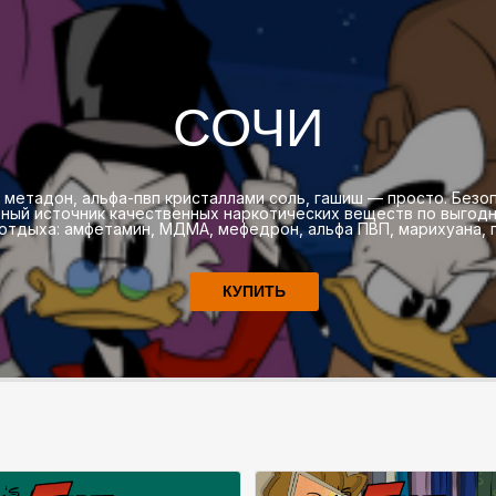
СОЧИ
 метадон, альфа-пвп кристаллами соль, гашиш — просто. Безоп
тный источник качественных наркотических веществ по выгодны
тдыха: амфетамин, МДМА, мефедрон, альфа ПВП, марихуана, га
КУПИТЬ