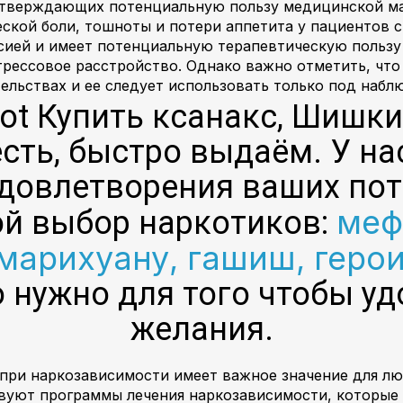
одтверждающих потенциальную пользу медицинской ма
ской боли, тошноты и потери аппетита у пациентов
сией и имеет потенциальную терапевтическую пользу 
стрессовое расстройство. Однако важно отметить, что
ельствах и ее следует использовать только под наб
bot Купить ксанакс, Шишк
сть, быстро выдаём. У на
довлетворения ваших пот
меф
ой выбор наркотиков:
арихуану, гашиш, герои
то нужно для того чтобы 
желания.
ри наркозависимости имеет важное значение для лю
вуют программы лечения наркозависимости, которые