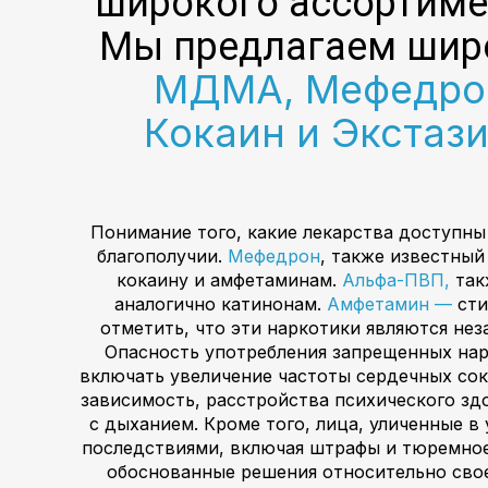
широкого ассортимен
Мы предлагаем шир
МДМА, Мефедрон,
Кокаин и Экстаз
Понимание того, какие лекарства доступны
благополучии.
Мефедрон
, также известный
кокаину и амфетаминам.
Альфа-ПВП,
так
аналогично катинонам.
Амфетамин —
сти
отметить, что эти наркотики являются нез
Опасность употребления запрещенных нар
включать увеличение частоты сердечных сок
зависимость, расстройства психического зд
с дыханием. Кроме того, лица, уличенные 
последствиями, включая штрафы и тюремное
обоснованные решения относительно свое